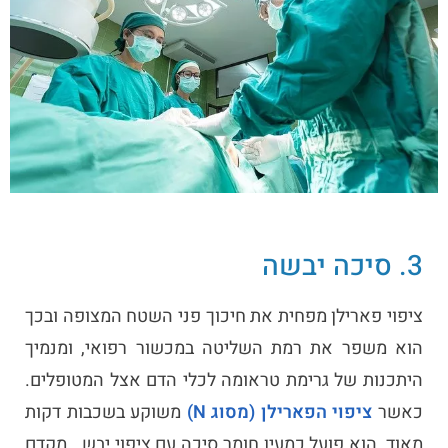
3. סיכה יבשה
ציפוי פארילן מפחית את חיכוך פני השטח המצופה ובכך
הוא משפר את רמת השליטה במכשור רפואי, ומנמיך
היתכנות של גרימת טראומה לכלי הדם אצל המטופלים.
כאשר
ציפוי הפארילן (מסוג N)
משוקע בשכבות דקות
מאוד, הוא פועל כמעין חומר סיכה עם ציפוי יבש.. מקדם