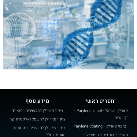
תפריט ראשי
מידע נוסף
פארילן ישראל - Parylene Israel -
ציפוי פארילן למכשירים רפואיים
דף הבית
ציפוי פארילן לחשמל ואלקטרוניקה
ציפוי פארילן - Parylene Coating
ציפוי פארילן לתעשייה ביטחונית,
תהליך ייצור ציפוי הפארילן -
תעופה וחלל