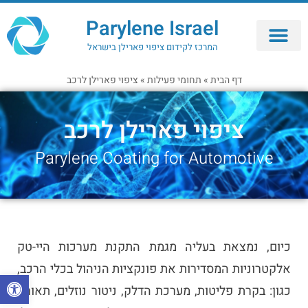
Parylene Israel
המרכז לקידום ציפוי פארילן בישראל
ציפוי פארילן – Parylene Coating
דף הבית
»
תחומי פעילות
»
ציפוי פארילן לרכב
ציפוי פארילן לרכב
Parylene Coating for Automotive
כיום, נמצאת בעליה מגמת התקנת מערכות היי-טק
אלקטרוניות המסדירות את פונקציות הניהול בכלי הרכב,
פתח 
כגון: בקרת פליטות, מערכת הדלק, ניטור נוזלים, תאורה