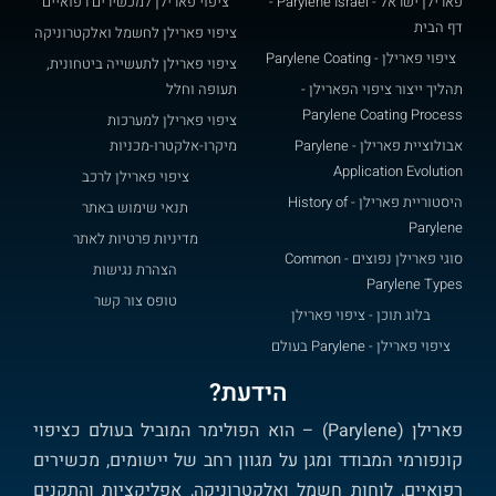
פארילן ישראל - Parylene Israel -
ציפוי פארילן למכשירים רפואיים
דף הבית
ציפוי פארילן לחשמל ואלקטרוניקה
ציפוי פארילן - Parylene Coating
ציפוי פארילן לתעשייה ביטחונית,
תהליך ייצור ציפוי הפארילן -
תעופה וחלל
Parylene Coating Process
ציפוי פארילן למערכות
אבולוציית פארילן - Parylene
מיקרו-אלקטרו-מכניות
Application Evolution
ציפוי פארילן לרכב
היסטוריית פארילן - History of
תנאי שימוש באתר
Parylene​
מדיניות פרטיות לאתר
סוגי פארילן נפוצים - Common
הצהרת נגישות
Parylene Types
טופס צור קשר
בלוג תוכן - ציפוי פארילן
ציפוי פארילן - Parylene בעולם
הידעת?
פארילן (Parylene) – הוא הפולימר המוביל בעולם כציפוי
קונפורמי המבודד ומגן על מגוון רחב של יישומים, מכשירים
רפואיים, לוחות חשמל ואלקטרוניקה, אפליקציות והתקנים