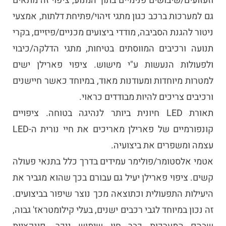
וזעזועים/שיבושים פנימיים בתוך המנוע, ציפוי זה מתאים
גם למערכות ברכב כגון מתגי זיהוי/פתיחת דלתות, אמצעי
ניטור להגנת הסביבה, מודדי ביצועים מכניים/פיזיים, בקרי
תנועה ורכיבים המווסתים בטיחות, מתגי הדלקה/כיבוי
ולפעולות הנעשות ע"י מישוש. ציפוי פארילן ישים
למטרות מיוחדות ומעודנות מאוד, במיוחד כאשר חיישנים
ורכיבים צריכים להיות מבודדים כראוי.
תאורת LED חיונית ביותר לנהיגה בטוחה. ציפויים
קונפורמיים של פארילן מאריכים את חיי נורית ה-LED
עצמה ומשפרים את ביצועיה.
אטמי אלסטומר/פולימר עמידים בדרך כלל בתנאי פעולה
קשים. ציפוי פארילן יעיל גם עבורם בכך שהוא מגביר את
היעילות התפעולית וכתוצאה מכך נוצר שיפור בביצועים.
זה נכון במיוחד לגבי רכבים ישנים, בעלי קילומטראז' גבוה,