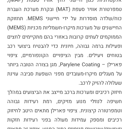
אלקטרוניות כגון חיישני לחץ אוויר סעפת (MAP),
טמפרטורת אוויר סעפת (MAT) ובקרת מערכת העברת
כוח/שלדה מוסדרות על ידי חיישני MEMS. תחזוקת
החיישנים של מערכות מיקרו-חשמליות מכניות (MEMS)
הממוקמים לעתים קרובות באזורי בהם מתקיימים לחצים
ופעילות ברמה גבוהה, חיונית כדי להבטיח ביצועי רכב
בטוחים ויעילים. מבין הציפויים הקונפורמיים, ציפוי
פארילן – Parylene Coating, מגן בצורה הטובה ביותר
על מעגלים מיקרו-מעובדים מפני השפעת סביבה עוינת
שעלולה להזיק לרכב.
חיזוק רכיבים ומערכות ברכב מייצב את הביצועים במהלך
חשיפה לנוזלי מנוע מזיקים, רמת רעידות גבוהה
וטמפרטורה קיצונית. ציפוי פארילן מתאים היטב לחיזוק
רכיבים ומספק עמידות מעולה בפני רעידות חזקות