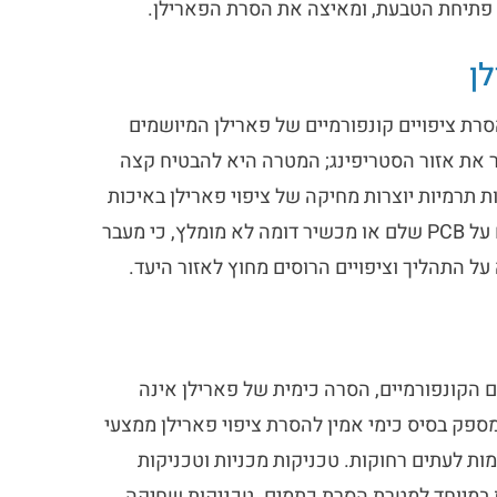
 פתיחת הטבעת, ומאיצה את הסרת הפארילן.
ן
רת ציפויים קונפורמיים של פארילן המיושמים
 את אזור הסטריפינג; המטרה היא להבטיח קצה
 תרמיות יוצרות מחיקה של ציפוי פארילן באיכות
גבוהה, אך יש להגביל את השימוש בהן להסרת כתמים. יישום על PCB שלם או מכשיר דומה לא מומלץ, כי מעבר
 התהליך וציפויים הרוסים מחוץ לאזור היעד.
ם הקונפורמיים, הסרה כימית של פארילן אינה
מלצת. פארילן עמיד להתמוססות על ידי ממיסים. רק THF מספק בסיס כימי אמין להסרת ציפוי פארילן ממצעי
ות לעתים רחוקות. טכניקות מכניות וטכניקות
ות במיוחד למטרת הסרת כתמים. טכניקות שחיקה