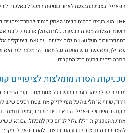
הפארילן בצבת מתבצעת לאחר שטיפת המכלול באלכוהול ויי
THF הוא בעצם הבסיס הכימי האמין היחיד להסרת ציפויים
הושגה הצלחה מסוימת בעזרת כלורונפתלן או בנזוליל בנזוא
בטמפרטורות מעל 150 מעלות צלזיוס. עם זאת, כ
פארילן, ומאפשרים שימוש מוגבל מאוד וההמלצה לזה היא מי
הסרה כימית כמעט בכל המקרים.
טכניקות הסרה מומלצות לציפויים קונ
מכנית: יש להיזהר בעת שימוש בכל אחת מטכניקות ההסרה המכ
גירוד, שיוף או תלישה על מנת לדייק את שטח הפנים שיש להס
הקונפורמיים של פארילן הם אחידים במיוחד, עמידים ומתנגדי
אחת מהטכניקות הללו עלול לגרום נזק למכלול. עם זאת, שיטו
להסרת כתמים, אזורים שבהם יש צורך להסיר פארילן עקב: