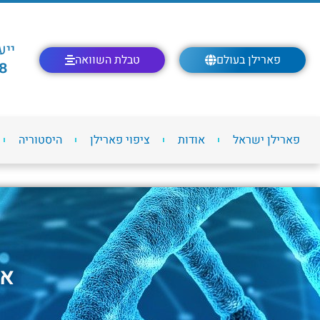
ייע
פארילן בעולם
טבלת השוואה
8
פארילן ישראל
אודות
ציפוי פארילן
היסטוריה
אי