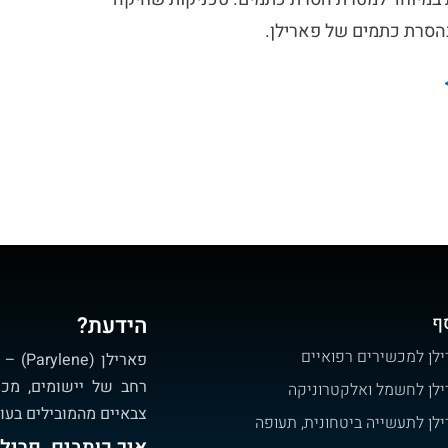
בהסרת כתמים של פארילן.
ף
הידעת?
ילן למכשירים רפואיים
פאריל
רחב של יישומים, מכש
ילן לחשמל ואלקטרוניקה
צבאיים מהמובילים בעו
ילן לתעשייה ביטחונית, תעופה
איך כותבים, פרילן