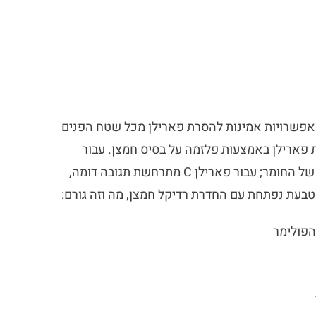
נן אפשרויות אמינות להסרת פארילן מכל שטח הפנים
 פארילן באמצעות פלזמה על בסיס חמצן. עבור
Parylene N, הסרת פלזמה נוצרת על ידי פתיחת טבעת הבנזן של החומר; עבור פארילן C מתרחשת תגובה דומה,
הטבעת נפתחת עם החדרת רדיקל חמצן, מה וזה גורם:
הפולימר