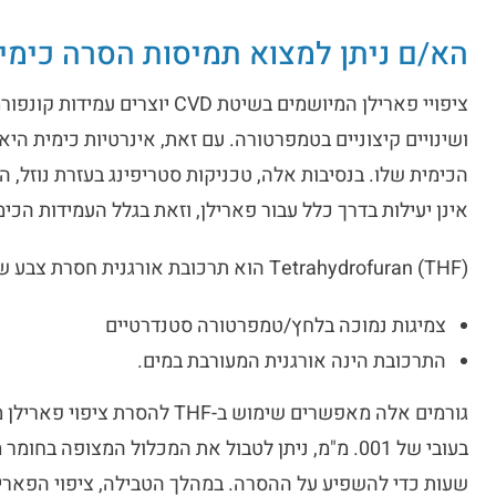
הא/ם ניתן למצוא תמיסות הסרה כימיו
ציפויי פארילן המיושמים בשיטת VD
ושינויים קיצוניים בטמפרטורה. עם זאת, אינרטיות כימית הי
הכימית שלו. בנסיבות אלה, טכניקות סטריפינג בעזרת נוזל, ה
אינן יעילות בדרך כלל עבור פארילן, וזאת בגלל העמידות הכי
Tetrahydrofuran (THF) הוא תרכובת אורגנית חסרת צבע שהנוסחה הכימית שלה היא (CH2)40, המציג:
צמיגות נמוכה בלחץ/טמפרטורה סטנדרטיים
התרכובת הינה אורגנית המעורבת במים.
גורמים אלה מאפשרים שימוש ב-HF
שעות כדי להשפיע על ההסרה. במהלך הטבילה, ציפוי הפארי