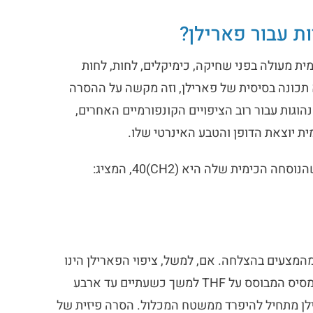
ת עבור פארילן?
C יוצרים עמידות קונפורמית מעולה בפני שחיקה, כימיקלים, לחות, לחות
א תכונה בסיסית של פארילן, וזה מקשה על ההסרה
נהוגות עבור רוב הציפויים הקונפורמיים האחרים,
מית יוצאת הדופן והטבע האינרטי שלו.
T להסרת ציפוי פארילן מהמצעים בהצלחה. אם, למשל, ציפוי הפארילן הינו
בעובי של 001. מ"מ, ניתן לטבול את המכלול המצופה בחומר מסיס המבוסס על THF למשך כשעתיים עד ארבע
לן מתחיל להיפרד ממשטח המכלול. הסרה פיזית של