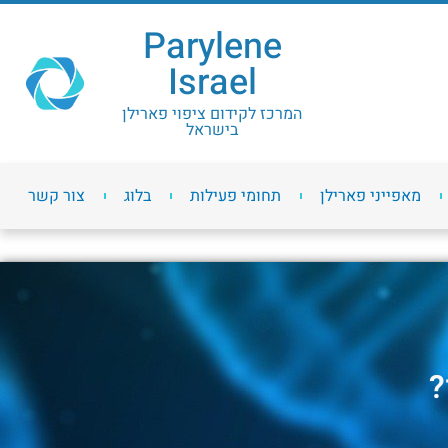
Parylene
Israel
המרכז לקידום ציפוי פארילן
בישראל
מאפייני פארילן
תחומי פעילות
בלוג
צור קשר
?